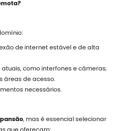
remota?
domínio:
exão de internet estável e de alta
atuais, como interfones e câmeras;
as áreas de acesso.
timentos necessários.
xpansão
, mas é essencial selecionar
sas que ofereçam: