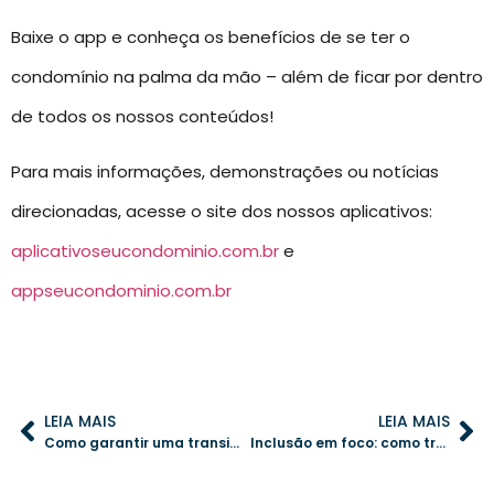
Baixe o app e conheça os benefícios de se ter o
condomínio na palma da mão – além de ficar por dentro
de todos os nossos conteúdos!
Para mais informações, demonstrações ou notícias
direcionadas, acesse o site dos nossos aplicativos:
aplicativoseucondominio.com.br
e
appseucondominio.com.br
LEIA MAIS
LEIA MAIS
Como garantir uma transição segura para a portaria remota no condomínio
Inclusão em foco: como transformar seu condomínio em um espaço acessível