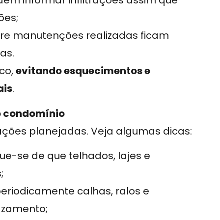
em informar infiltrações assim que
ões;
obre manutenções realizadas ficam
as.
co,
evitando esquecimentos e
ais
.
no condomínio
 ações planejadas. Veja algumas dicas:
ique-se de que telhados, lajes e
;
 periodicamente calhas, ralos e
vazamento;