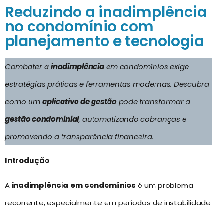
Reduzindo a inadimplência
no condomínio com
planejamento e tecnologia
Combater a
inadimplência
em condomínios exige
estratégias práticas e ferramentas modernas. Descubra
como um
aplicativo de gestão
pode transformar a
gestão condominial
, automatizando cobranças e
promovendo a transparência financeira.
Introdução
A
inadimplência
em condomínios
é um problema
recorrente, especialmente em períodos de instabilidade