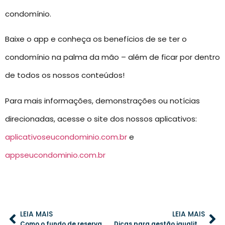
condomínio.
Baixe o app e conheça os benefícios de se ter o
condomínio na palma da mão – além de ficar por dentro
de todos os nossos conteúdos!
Para mais informações, demonstrações ou notícias
direcionadas, acesse o site dos nossos aplicativos:
aplicativoseucondominio.com.br
e
appseucondominio.com.br
LEIA MAIS
LEIA MAIS
Como o fundo de reserva pode transformar a segurança financeira do condomínio
Dicas para gestão igualitária das áreas de lazer do condomínio