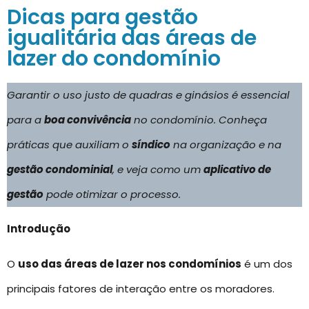
Dicas para gestão
igualitária das áreas de
lazer do condomínio
Garantir o uso justo de quadras e ginásios é essencial
para a
boa convivência
no condomínio. Conheça
práticas que auxiliam o
síndico
na organização e na
gestão condominial
, e veja como um
aplicativo de
gestão
pode otimizar o processo.
Introdução
O
uso das áreas de lazer nos condomínios
é um dos
principais fatores de interação entre os moradores.