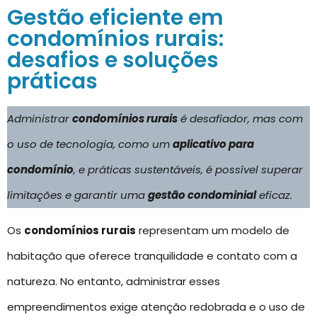
Gestão eficiente em
condomínios rurais:
desafios e soluções
práticas
Administrar
condomínios rurais
é desafiador, mas com
o uso de tecnologia, como um
aplicativo para
condomínio
, e práticas sustentáveis, é possível superar
limitações e garantir uma
gestão condominial
eficaz.
Os
condomínios rurais
representam um modelo de
habitação que oferece tranquilidade e contato com a
natureza. No entanto, administrar esses
empreendimentos exige atenção redobrada e o uso de