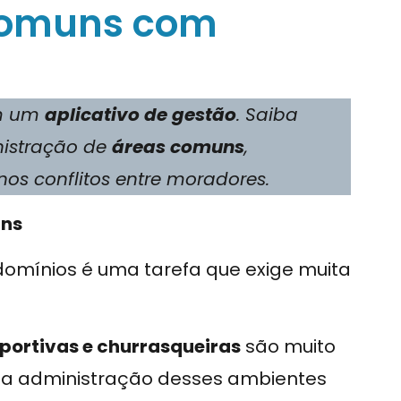
 comuns com
om um
aplicativo de gestão
. Saiba
nistração de
áreas comuns
,
os conflitos entre moradores.
uns
mínios é uma tarefa que exige muita
sportivas e churrasqueiras
são muito
a a administração desses ambientes