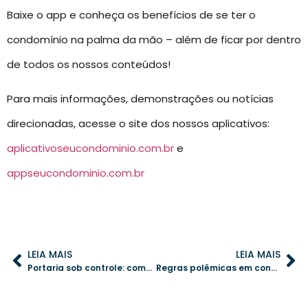
Baixe o app e conheça os benefícios de se ter o
condomínio na palma da mão – além de ficar por dentro
de todos os nossos conteúdos!
Para mais informações, demonstrações ou notícias
direcionadas, acesse o site dos nossos aplicativos:
aplicativoseucondominio.com.br
e
appseucondominio.com.br
LEIA MAIS
LEIA MAIS
Portaria sob controle: como evitar falhas e garantir segurança
Regras polêmicas em condomínios: como lidar com questões difíceis?