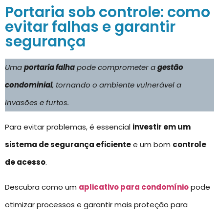
Portaria sob controle: como
evitar falhas e garantir
segurança
Uma
portaria falha
pode comprometer a
gestão
condominial
, tornando o ambiente vulnerável a
invasões e furtos.
Para evitar problemas, é essencial
investir em um
sistema de segurança eficiente
e um bom
controle
de acesso
.
Descubra como um
aplicativo para condomínio
pode
otimizar processos e garantir mais proteção para