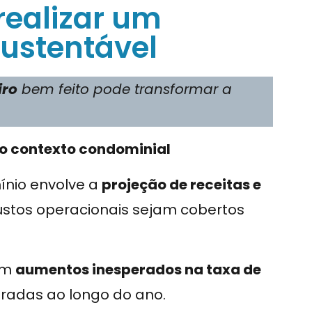
realizar um
sustentável
iro
bem feito pode transformar a
no contexto condominial
nio envolve a
projeção de receitas e
custos operacionais sejam cobertos
tem
aumentos inesperados na taxa de
bradas ao longo do ano.