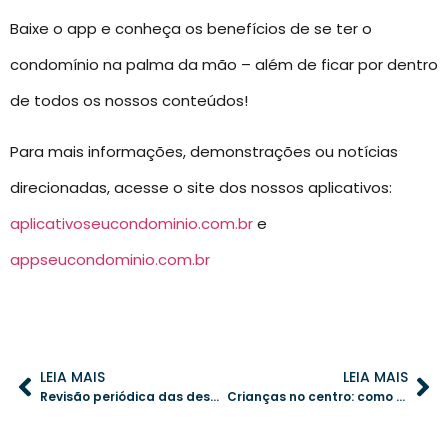
Baixe o app e conheça os benefícios de se ter o
condomínio na palma da mão – além de ficar por dentro
de todos os nossos conteúdos!
Para mais informações, demonstrações ou notícias
direcionadas, acesse o site dos nossos aplicativos:
aplicativoseucondominio.com.br
e
appseucondominio.com.br
LEIA MAIS
LEIA MAIS
Revisão periódica das despesas: o primeiro passo para equilibrar o orçamento condominial
Crianças no centro: como adaptar o condomínio para garantir segurança e bem-estar